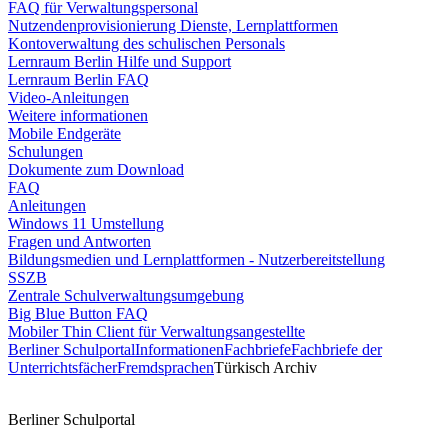
FAQ für Verwaltungspersonal
Nutzendenprovisionierung Dienste, Lernplattformen
Kontoverwaltung des schulischen Personals
Lernraum Berlin Hilfe und Support
Lernraum Berlin FAQ
Video-Anleitungen
Weitere informationen
Mobile Endgeräte
Schulungen
Dokumente zum Download
FAQ
Anleitungen
Windows 11 Umstellung
Fragen und Antworten
Bildungsmedien und Lernplattformen - Nutzerbereitstellung
SSZB
Zentrale Schulverwaltungsumgebung
Big Blue Button FAQ
Mobiler Thin Client für Verwaltungsangestellte
Berliner Schulportal
Informationen
Fachbriefe
Fachbriefe der
Unterrichtsfächer
Fremdsprachen
Türkisch Archiv
Berliner Schulportal