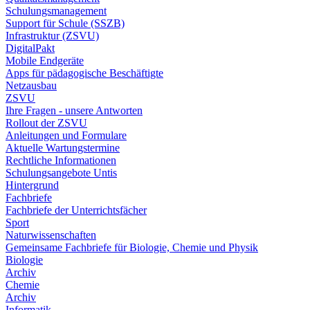
Schulungsmanagement
Support für Schule (SSZB)
Infrastruktur (ZSVU)
DigitalPakt
Mobile Endgeräte
Apps für pädagogische Beschäftigte
Netzausbau
ZSVU
Ihre Fragen - unsere Antworten
Rollout der ZSVU
Anleitungen und Formulare
Aktuelle Wartungstermine
Rechtliche Informationen
Schulungsangebote Untis
Hintergrund
Fachbriefe
Fachbriefe der Unterrichtsfächer
Sport
Naturwissenschaften
Gemeinsame Fachbriefe für Biologie, Chemie und Physik
Biologie
Archiv
Chemie
Archiv
Informatik