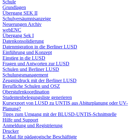
Schule
Grundlagen
Übergang SEK II
Schulversäumnisanzeige
Neuerungen Archiv
webENC
Übergang Sek I
Datenkonsolidierung
Datenmigration in die Berliner LUSD
Einführung und Konzept
Einstieg in die LUSD
Fragen und Antworten zur LUSD
Schulen und Berliner LUSD
Schulungsmanagement
Zeugnisdruck mit der Berliner LUSD
Berufliche Schulen und OSZ
Oberstufenkoordination
Studentenbelegungsliste generieren
Kursexport von LUSD zu UNTIS aus Abiturplanung oder UV-
Planung?
Tipps zum Umgang mit der BLUSD-UNTIS-Schnittstelle
Hilfe und Support
Anmeldung und Registrierung
Drucker
E-Mail für pädagogische Beschäftigte