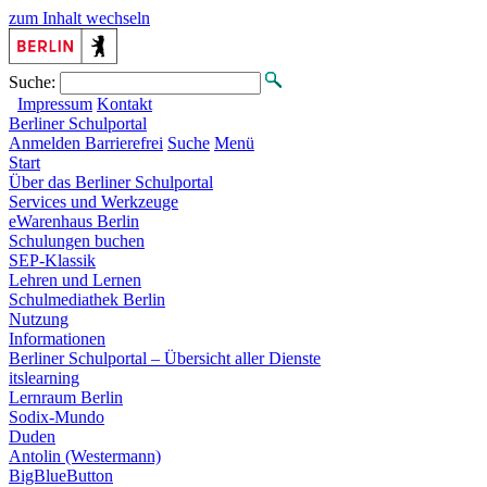
zum Inhalt wechseln
Suche:
Impressum
Kontakt
Berliner
Schulportal
Anmelden
Barrierefrei
Suche
Menü
Start
Über das Berliner Schulportal
Services und Werkzeuge
eWarenhaus Berlin
Schulungen buchen
SEP-Klassik
Lehren und Lernen
Schulmediathek Berlin
Nutzung
Informationen
Berliner Schulportal – Übersicht aller Dienste
itslearning
Lernraum Berlin
Sodix-Mundo
Duden
Antolin (Westermann)
BigBlueButton