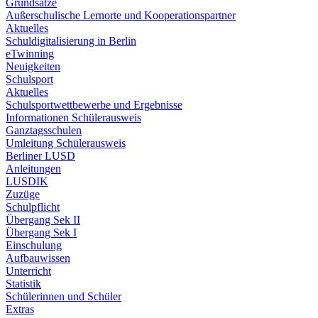
Grundsätze
Außerschulische Lernorte und Kooperationspartner
Aktuelles
Schuldigitalisierung in Berlin
eTwinning
Neuigkeiten
Schulsport
Aktuelles
Schulsportwettbewerbe und Ergebnisse
Informationen Schülerausweis
Ganztagsschulen
Umleitung Schülerausweis
Berliner LUSD
Anleitungen
LUSDIK
Zuzüge
Schulpflicht
Übergang Sek II
Übergang Sek I
Einschulung
Aufbauwissen
Unterricht
Statistik
Schülerinnen und Schüler
Extras