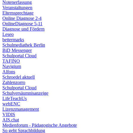
Notenerfassung
Veranstaltungen
Elternsprechtage
Online Diagnose 2-4
OnlineDiagnose 5-11
Diagnose und Fördern
Leseo
bettermarks
Schulmediathek Berlin
BiD Messenger
Schulportal Cloud
TAFINO
Navigium
Alfons
Schroedel aktuell
Zahlenzorro
Schulportal Cloud
Schulversäumnisanzeige
LifeTeachUs
webENC
Lizenzmanagement
VIDIS
AIS.chat
Medienforum - Pädagogische Angebote
So geht Sprachbildung