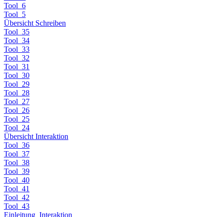
Tool_6
Tool_5
Übersicht Schreiben
Tool_35
Tool_34
Tool_33
Tool_32
Tool_31
Tool_30
Tool_29
Tool_28
Tool_27
Tool_26
Tool_25
Tool_24
Übersicht Interaktion
Tool_36
Tool_37
Tool_38
Tool_39
Tool_40
Tool_41
Tool_42
Tool_43
Einleitung_Interaktion