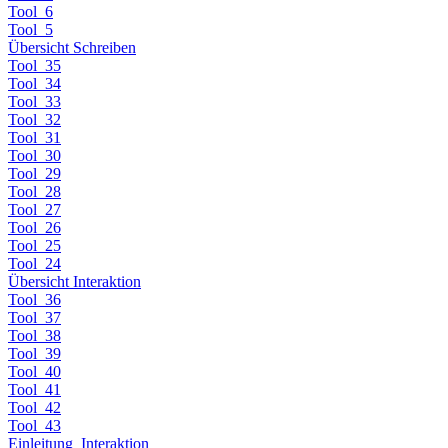
Tool_6
Tool_5
Übersicht Schreiben
Tool_35
Tool_34
Tool_33
Tool_32
Tool_31
Tool_30
Tool_29
Tool_28
Tool_27
Tool_26
Tool_25
Tool_24
Übersicht Interaktion
Tool_36
Tool_37
Tool_38
Tool_39
Tool_40
Tool_41
Tool_42
Tool_43
Einleitung_Interaktion