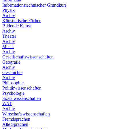
Informationstechnischer Grundkurs
Physik
Archiv
Künstlerische Fächer
Bildende Kunst
Archiv
Theater
Archiv
Musik
Archiv
Gesellschaftswissenschaften
Geografie
Archiv
Geschichte
Archiv
Philosophie
Politikwissenschaften
Psychologie
Sozialwissenschaften
WAT
Archiv
Wirtschaftswissenschaften
Fremdsprachen
Alte Sprachen