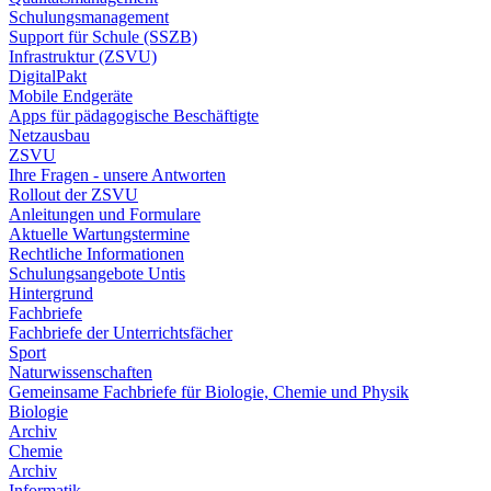
Schulungsmanagement
Support für Schule (SSZB)
Infrastruktur (ZSVU)
DigitalPakt
Mobile Endgeräte
Apps für pädagogische Beschäftigte
Netzausbau
ZSVU
Ihre Fragen - unsere Antworten
Rollout der ZSVU
Anleitungen und Formulare
Aktuelle Wartungstermine
Rechtliche Informationen
Schulungsangebote Untis
Hintergrund
Fachbriefe
Fachbriefe der Unterrichtsfächer
Sport
Naturwissenschaften
Gemeinsame Fachbriefe für Biologie, Chemie und Physik
Biologie
Archiv
Chemie
Archiv
Informatik