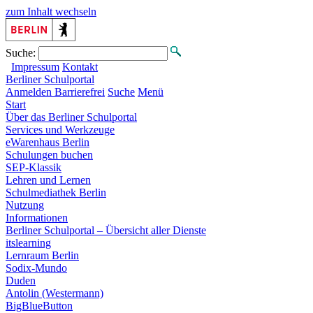
zum Inhalt wechseln
Suche:
Impressum
Kontakt
Berliner
Schulportal
Anmelden
Barrierefrei
Suche
Menü
Start
Über das Berliner Schulportal
Services und Werkzeuge
eWarenhaus Berlin
Schulungen buchen
SEP-Klassik
Lehren und Lernen
Schulmediathek Berlin
Nutzung
Informationen
Berliner Schulportal – Übersicht aller Dienste
itslearning
Lernraum Berlin
Sodix-Mundo
Duden
Antolin (Westermann)
BigBlueButton