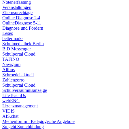
Notenerfassung
Veranstaltungen
Elternsprechtage
Online Diagnose 2-4
OnlineDiagnose 5-11
Diagnose und Fördern
Leseo
bettermarks
Schulmediathek Berlin
BiD Messenger
Schulportal Cloud
TAFINO
Navigium
Alfons
Schroedel aktuell
Zahlenzorro
Schulportal Cloud
Schulversäumnisanzeige
LifeTeachUs
webENC
Lizenzmanagement
VIDIS
AIS.chat
Medienforum - Pädagogische Angebote
So geht Sprachbildung