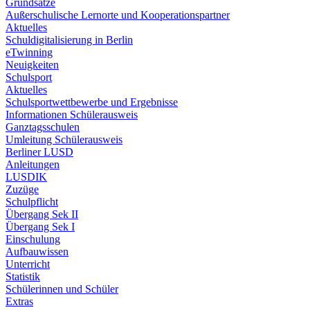
Grundsätze
Außerschulische Lernorte und Kooperationspartner
Aktuelles
Schuldigitalisierung in Berlin
eTwinning
Neuigkeiten
Schulsport
Aktuelles
Schulsportwettbewerbe und Ergebnisse
Informationen Schülerausweis
Ganztagsschulen
Umleitung Schülerausweis
Berliner LUSD
Anleitungen
LUSDIK
Zuzüge
Schulpflicht
Übergang Sek II
Übergang Sek I
Einschulung
Aufbauwissen
Unterricht
Statistik
Schülerinnen und Schüler
Extras