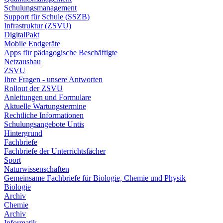
Schulungsmanagement
Support für Schule (SSZB)
Infrastruktur (ZSVU)
DigitalPakt
Mobile Endgeräte
Apps für pädagogische Beschäftigte
Netzausbau
ZSVU
Ihre Fragen - unsere Antworten
Rollout der ZSVU
Anleitungen und Formulare
Aktuelle Wartungstermine
Rechtliche Informationen
Schulungsangebote Untis
Hintergrund
Fachbriefe
Fachbriefe der Unterrichtsfächer
Sport
Naturwissenschaften
Gemeinsame Fachbriefe für Biologie, Chemie und Physik
Biologie
Archiv
Chemie
Archiv
Informatik