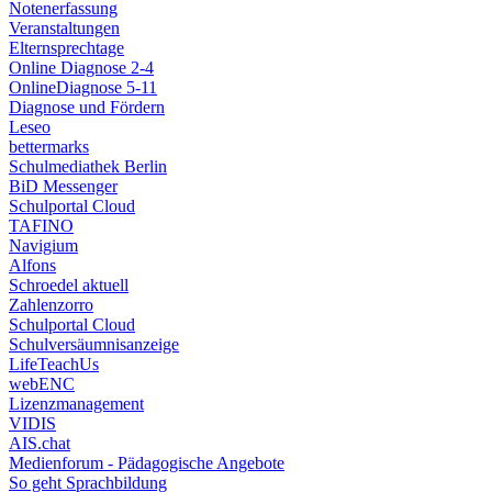
Notenerfassung
Veranstaltungen
Elternsprechtage
Online Diagnose 2-4
OnlineDiagnose 5-11
Diagnose und Fördern
Leseo
bettermarks
Schulmediathek Berlin
BiD Messenger
Schulportal Cloud
TAFINO
Navigium
Alfons
Schroedel aktuell
Zahlenzorro
Schulportal Cloud
Schulversäumnisanzeige
LifeTeachUs
webENC
Lizenzmanagement
VIDIS
AIS.chat
Medienforum - Pädagogische Angebote
So geht Sprachbildung