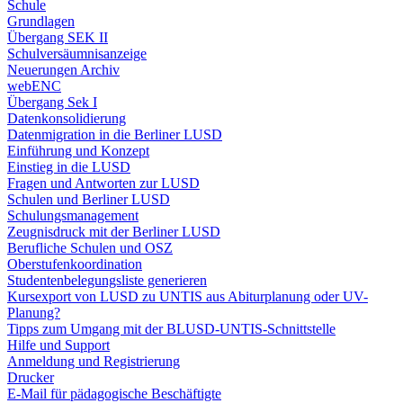
Schule
Grundlagen
Übergang SEK II
Schulversäumnisanzeige
Neuerungen Archiv
webENC
Übergang Sek I
Datenkonsolidierung
Datenmigration in die Berliner LUSD
Einführung und Konzept
Einstieg in die LUSD
Fragen und Antworten zur LUSD
Schulen und Berliner LUSD
Schulungsmanagement
Zeugnisdruck mit der Berliner LUSD
Berufliche Schulen und OSZ
Oberstufenkoordination
Studentenbelegungsliste generieren
Kursexport von LUSD zu UNTIS aus Abiturplanung oder UV-
Planung?
Tipps zum Umgang mit der BLUSD-UNTIS-Schnittstelle
Hilfe und Support
Anmeldung und Registrierung
Drucker
E-Mail für pädagogische Beschäftigte