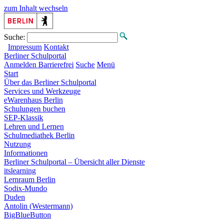
zum Inhalt wechseln
Suche:
Impressum
Kontakt
Berliner
Schulportal
Anmelden
Barrierefrei
Suche
Menü
Start
Über das Berliner Schulportal
Services und Werkzeuge
eWarenhaus Berlin
Schulungen buchen
SEP-Klassik
Lehren und Lernen
Schulmediathek Berlin
Nutzung
Informationen
Berliner Schulportal – Übersicht aller Dienste
itslearning
Lernraum Berlin
Sodix-Mundo
Duden
Antolin (Westermann)
BigBlueButton