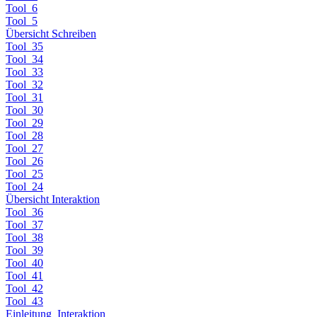
Tool_6
Tool_5
Übersicht Schreiben
Tool_35
Tool_34
Tool_33
Tool_32
Tool_31
Tool_30
Tool_29
Tool_28
Tool_27
Tool_26
Tool_25
Tool_24
Übersicht Interaktion
Tool_36
Tool_37
Tool_38
Tool_39
Tool_40
Tool_41
Tool_42
Tool_43
Einleitung_Interaktion