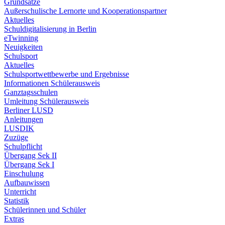
Grundsätze
Außerschulische Lernorte und Kooperationspartner
Aktuelles
Schuldigitalisierung in Berlin
eTwinning
Neuigkeiten
Schulsport
Aktuelles
Schulsportwettbewerbe und Ergebnisse
Informationen Schülerausweis
Ganztagsschulen
Umleitung Schülerausweis
Berliner LUSD
Anleitungen
LUSDIK
Zuzüge
Schulpflicht
Übergang Sek II
Übergang Sek I
Einschulung
Aufbauwissen
Unterricht
Statistik
Schülerinnen und Schüler
Extras