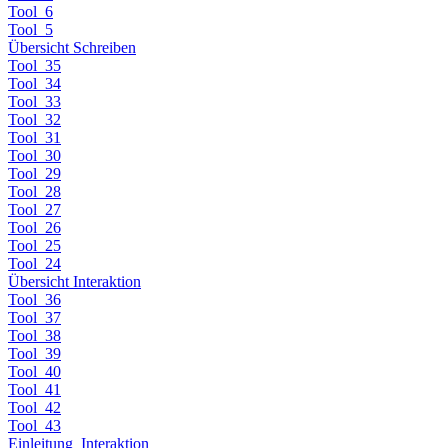
Tool_6
Tool_5
Übersicht Schreiben
Tool_35
Tool_34
Tool_33
Tool_32
Tool_31
Tool_30
Tool_29
Tool_28
Tool_27
Tool_26
Tool_25
Tool_24
Übersicht Interaktion
Tool_36
Tool_37
Tool_38
Tool_39
Tool_40
Tool_41
Tool_42
Tool_43
Einleitung_Interaktion