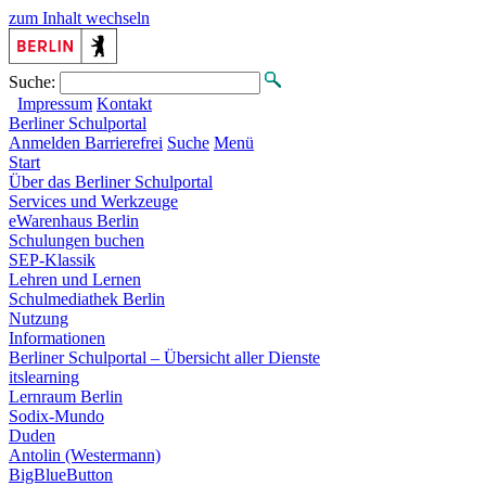
zum Inhalt wechseln
Suche:
Impressum
Kontakt
Berliner
Schulportal
Anmelden
Barrierefrei
Suche
Menü
Start
Über das Berliner Schulportal
Services und Werkzeuge
eWarenhaus Berlin
Schulungen buchen
SEP-Klassik
Lehren und Lernen
Schulmediathek Berlin
Nutzung
Informationen
Berliner Schulportal – Übersicht aller Dienste
itslearning
Lernraum Berlin
Sodix-Mundo
Duden
Antolin (Westermann)
BigBlueButton