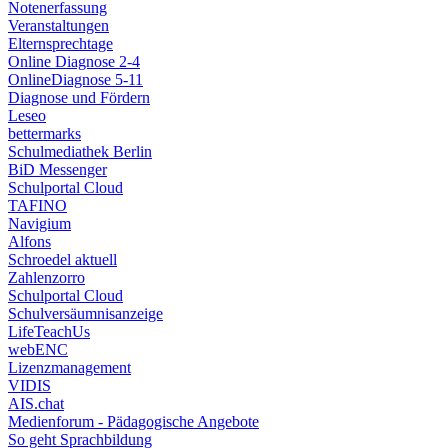
Notenerfassung
Veranstaltungen
Elternsprechtage
Online Diagnose 2-4
OnlineDiagnose 5-11
Diagnose und Fördern
Leseo
bettermarks
Schulmediathek Berlin
BiD Messenger
Schulportal Cloud
TAFINO
Navigium
Alfons
Schroedel aktuell
Zahlenzorro
Schulportal Cloud
Schulversäumnisanzeige
LifeTeachUs
webENC
Lizenzmanagement
VIDIS
AIS.chat
Medienforum - Pädagogische Angebote
So geht Sprachbildung