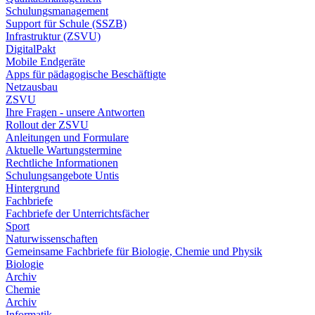
Schulungsmanagement
Support für Schule (SSZB)
Infrastruktur (ZSVU)
DigitalPakt
Mobile Endgeräte
Apps für pädagogische Beschäftigte
Netzausbau
ZSVU
Ihre Fragen - unsere Antworten
Rollout der ZSVU
Anleitungen und Formulare
Aktuelle Wartungstermine
Rechtliche Informationen
Schulungsangebote Untis
Hintergrund
Fachbriefe
Fachbriefe der Unterrichtsfächer
Sport
Naturwissenschaften
Gemeinsame Fachbriefe für Biologie, Chemie und Physik
Biologie
Archiv
Chemie
Archiv
Informatik