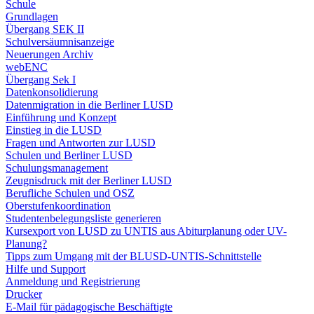
Schule
Grundlagen
Übergang SEK II
Schulversäumnisanzeige
Neuerungen Archiv
webENC
Übergang Sek I
Datenkonsolidierung
Datenmigration in die Berliner LUSD
Einführung und Konzept
Einstieg in die LUSD
Fragen und Antworten zur LUSD
Schulen und Berliner LUSD
Schulungsmanagement
Zeugnisdruck mit der Berliner LUSD
Berufliche Schulen und OSZ
Oberstufenkoordination
Studentenbelegungsliste generieren
Kursexport von LUSD zu UNTIS aus Abiturplanung oder UV-
Planung?
Tipps zum Umgang mit der BLUSD-UNTIS-Schnittstelle
Hilfe und Support
Anmeldung und Registrierung
Drucker
E-Mail für pädagogische Beschäftigte