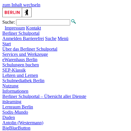
zum Inhalt wechseln
Suche:
Impressum
Kontakt
Berliner
Schulportal
Anmelden
Barrierefrei
Suche
Menü
Start
Über das Berliner Schulportal
Services und Werkzeuge
eWarenhaus Berlin
Schulungen buchen
SEP-Klassik
Lehren und Lernen
Schulmediathek Berlin
Nutzung
Informationen
Berliner Schulportal – Übersicht aller Dienste
itslearning
Lernraum Berlin
Sodix-Mundo
Duden
Antolin (Westermann)
BigBlueButton