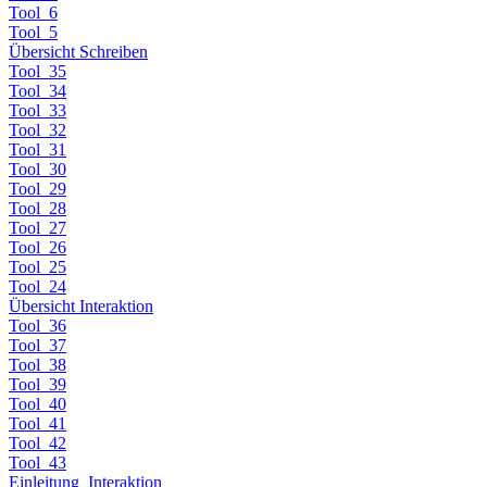
Tool_6
Tool_5
Übersicht Schreiben
Tool_35
Tool_34
Tool_33
Tool_32
Tool_31
Tool_30
Tool_29
Tool_28
Tool_27
Tool_26
Tool_25
Tool_24
Übersicht Interaktion
Tool_36
Tool_37
Tool_38
Tool_39
Tool_40
Tool_41
Tool_42
Tool_43
Einleitung_Interaktion