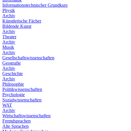
Informationstechnischer Grundkurs
Physik
Archiv
Künstlerische Fächer
Bildende Kunst
Archiv
Theater
Archiv
Musik
Archiv
Gesellschaftswissenschaften
Geografie
Archiv
Geschichte
Archiv
Philosophie
Politikwissenschaften
Psychologie
Sozialwissenschaften
WAT
Archiv
Wirtschaftswissenschaften
Fremdsprachen
Alte Sprachen