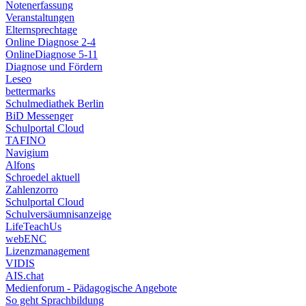
Notenerfassung
Veranstaltungen
Elternsprechtage
Online Diagnose 2-4
OnlineDiagnose 5-11
Diagnose und Fördern
Leseo
bettermarks
Schulmediathek Berlin
BiD Messenger
Schulportal Cloud
TAFINO
Navigium
Alfons
Schroedel aktuell
Zahlenzorro
Schulportal Cloud
Schulversäumnisanzeige
LifeTeachUs
webENC
Lizenzmanagement
VIDIS
AIS.chat
Medienforum - Pädagogische Angebote
So geht Sprachbildung