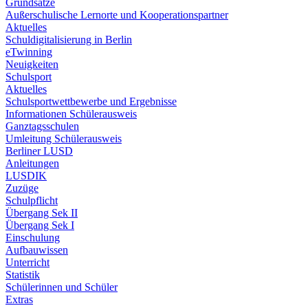
Grundsätze
Außerschulische Lernorte und Kooperationspartner
Aktuelles
Schuldigitalisierung in Berlin
eTwinning
Neuigkeiten
Schulsport
Aktuelles
Schulsportwettbewerbe und Ergebnisse
Informationen Schülerausweis
Ganztagsschulen
Umleitung Schülerausweis
Berliner LUSD
Anleitungen
LUSDIK
Zuzüge
Schulpflicht
Übergang Sek II
Übergang Sek I
Einschulung
Aufbauwissen
Unterricht
Statistik
Schülerinnen und Schüler
Extras