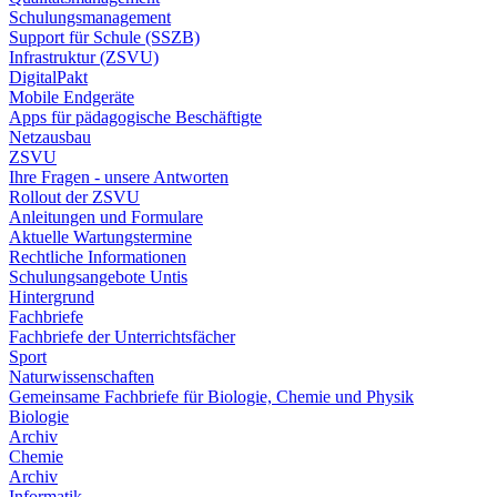
Schulungsmanagement
Support für Schule (SSZB)
Infrastruktur (ZSVU)
DigitalPakt
Mobile Endgeräte
Apps für pädagogische Beschäftigte
Netzausbau
ZSVU
Ihre Fragen - unsere Antworten
Rollout der ZSVU
Anleitungen und Formulare
Aktuelle Wartungstermine
Rechtliche Informationen
Schulungsangebote Untis
Hintergrund
Fachbriefe
Fachbriefe der Unterrichtsfächer
Sport
Naturwissenschaften
Gemeinsame Fachbriefe für Biologie, Chemie und Physik
Biologie
Archiv
Chemie
Archiv
Informatik