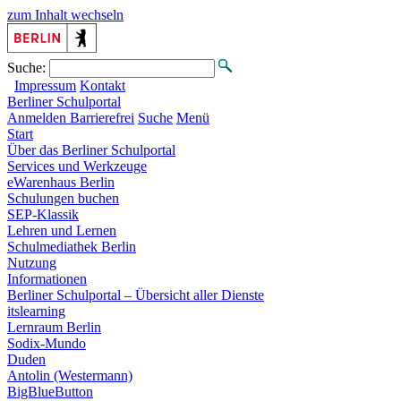
zum Inhalt wechseln
Suche:
Impressum
Kontakt
Berliner
Schulportal
Anmelden
Barrierefrei
Suche
Menü
Start
Über das Berliner Schulportal
Services und Werkzeuge
eWarenhaus Berlin
Schulungen buchen
SEP-Klassik
Lehren und Lernen
Schulmediathek Berlin
Nutzung
Informationen
Berliner Schulportal – Übersicht aller Dienste
itslearning
Lernraum Berlin
Sodix-Mundo
Duden
Antolin (Westermann)
BigBlueButton