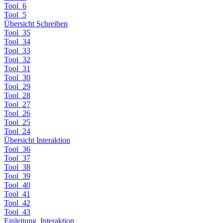
Tool_6
Tool_5
Übersicht Schreiben
Tool_35
Tool_34
Tool_33
Tool_32
Tool_31
Tool_30
Tool_29
Tool_28
Tool_27
Tool_26
Tool_25
Tool_24
Übersicht Interaktion
Tool_36
Tool_37
Tool_38
Tool_39
Tool_40
Tool_41
Tool_42
Tool_43
Einleitung_Interaktion