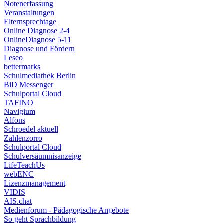
Notenerfassung
Veranstaltungen
Elternsprechtage
Online Diagnose 2-4
OnlineDiagnose 5-11
Diagnose und Fördern
Leseo
bettermarks
Schulmediathek Berlin
BiD Messenger
Schulportal Cloud
TAFINO
Navigium
Alfons
Schroedel aktuell
Zahlenzorro
Schulportal Cloud
Schulversäumnisanzeige
LifeTeachUs
webENC
Lizenzmanagement
VIDIS
AIS.chat
Medienforum - Pädagogische Angebote
So geht Sprachbildung