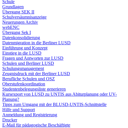
Schule
Grundlagen
Übergang SEK II
Schulversäumnisanzeige
Neuerungen Archiv
webENC
Übergang Sek I
Datenkonsolidierung
Datenmigration in die Berliner LUSD
Einführung und Konzept
Einstieg in die LUSD
Fragen und Antworten zur LUSD
Schulen und Berliner LUSD
Schulungsmanagement
Zeugnisdruck mit der Berliner LUSD
Berufliche Schulen und OSZ
Oberstufenkoordination
Studentenbelegungsliste generieren
Kursexport von LUSD zu UNTIS aus Abiturplanung oder UV-
Planung?
Tipps zum Umgang mit der BLUSD-UNTIS-Schnittstelle
Hilfe und Support
Anmeldung und Registrierung
Drucker
E-Mail für pädagogische Beschäftigte