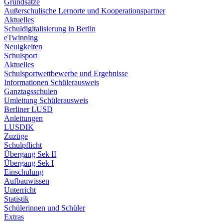
Grundsätze
Außerschulische Lernorte und Kooperationspartner
Aktuelles
Schuldigitalisierung in Berlin
eTwinning
Neuigkeiten
Schulsport
Aktuelles
Schulsportwettbewerbe und Ergebnisse
Informationen Schülerausweis
Ganztagsschulen
Umleitung Schülerausweis
Berliner LUSD
Anleitungen
LUSDIK
Zuzüge
Schulpflicht
Übergang Sek II
Übergang Sek I
Einschulung
Aufbauwissen
Unterricht
Statistik
Schülerinnen und Schüler
Extras