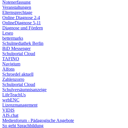
Notenerfassung
Veranstaltungen
Elternsprechtage
Online Diagnose 2-4
OnlineDiagnose 5-11
Diagnose und Fördern
Leseo
bettermarks
Schulmediathek Berlin
BiD Messenger
Schulportal Cloud
TAFINO
Navigium
Alfons
Schroedel aktuell
Zahlenzorro
Schulportal Cloud
Schulversäumnisanzeige
LifeTeachUs
webENC
Lizenzmanagement
VIDIS
AIS.chat
Medienforum - Pädagogische Angebote
So geht Sprachbildung