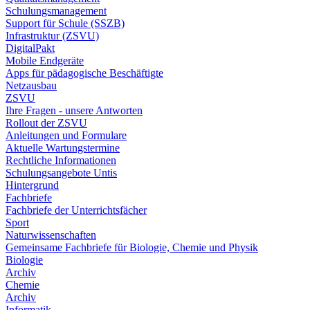
Schulungsmanagement
Support für Schule (SSZB)
Infrastruktur (ZSVU)
DigitalPakt
Mobile Endgeräte
Apps für pädagogische Beschäftigte
Netzausbau
ZSVU
Ihre Fragen - unsere Antworten
Rollout der ZSVU
Anleitungen und Formulare
Aktuelle Wartungstermine
Rechtliche Informationen
Schulungsangebote Untis
Hintergrund
Fachbriefe
Fachbriefe der Unterrichtsfächer
Sport
Naturwissenschaften
Gemeinsame Fachbriefe für Biologie, Chemie und Physik
Biologie
Archiv
Chemie
Archiv
Informatik