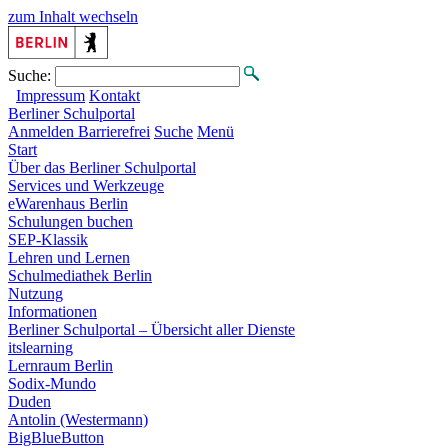
zum Inhalt wechseln
Suche:
Impressum
Kontakt
Berliner
Schulportal
Anmelden
Barrierefrei
Suche
Menü
Start
Über das Berliner Schulportal
Services und Werkzeuge
eWarenhaus Berlin
Schulungen buchen
SEP-Klassik
Lehren und Lernen
Schulmediathek Berlin
Nutzung
Informationen
Berliner Schulportal – Übersicht aller Dienste
itslearning
Lernraum Berlin
Sodix-Mundo
Duden
Antolin (Westermann)
BigBlueButton