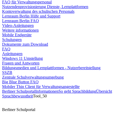
FAQ für Verwaltungspersonal
Nutzendenprovisionierung Dienste, Lernplattformen
Kontoverwaltung des schulischen Personals
Lernraum Berlin Hilfe und Support
Lernraum Berlin FAQ
Video-Anleitungen
Weitere informationen
Mobile Endgeräte
Schulungen
Dokumente zum Download
FAQ
Anleitungen
Windows 11 Umstellung
Fragen und Antworten
Bildungsmedien und Lernplattformen - Nutzerbereitstellung
SSZB
Zentrale Schulverwaltungsumgebung
Big Blue Button FAQ
Mobiler Thin Client für Verwaltungsangestellte
Berliner Schulportal
Informationen
So geht Sprachbildung
Übersicht
Sprachbewusstheit
Tool_50
Berliner Schulportal