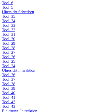
Tool_6
Tool_5
Übersicht Schreiben
Tool_35
Tool_34
Tool_33
Tool_32
Tool_31
Tool_30
Tool_29
Tool_28
Tool_27
Tool_26
Tool_25
Tool_24
Übersicht Interaktion
Tool_36
Tool_37
Tool_38
Tool_39
Tool_40
Tool_41
Tool_42
Tool_43
Einleitung_Interaktion