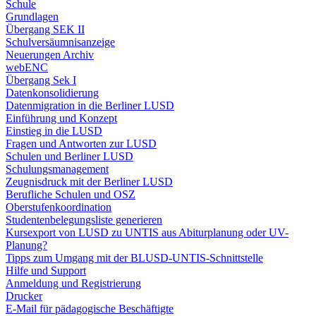
Schule
Grundlagen
Übergang SEK II
Schulversäumnisanzeige
Neuerungen Archiv
webENC
Übergang Sek I
Datenkonsolidierung
Datenmigration in die Berliner LUSD
Einführung und Konzept
Einstieg in die LUSD
Fragen und Antworten zur LUSD
Schulen und Berliner LUSD
Schulungsmanagement
Zeugnisdruck mit der Berliner LUSD
Berufliche Schulen und OSZ
Oberstufenkoordination
Studentenbelegungsliste generieren
Kursexport von LUSD zu UNTIS aus Abiturplanung oder UV-
Planung?
Tipps zum Umgang mit der BLUSD-UNTIS-Schnittstelle
Hilfe und Support
Anmeldung und Registrierung
Drucker
E-Mail für pädagogische Beschäftigte