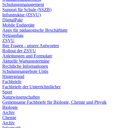
Schulungsmanagement
Support für Schule (SSZB)
Infrastruktur (ZSVU)
DigitalPakt
Mobile Endgeräte
Apps für pädagogische Beschäftigte
Netzausbau
ZSVU
Ihre Fragen - unsere Antworten
Rollout der ZSVU
Anleitungen und Formulare
Aktuelle Wartungstermine
Rechtliche Informationen
Schulungsangebote Untis
Hintergrund
Fachbriefe
Fachbriefe der Unterrichtsfächer
Sport
Naturwissenschaften
Gemeinsame Fachbriefe für Biologie, Chemie und Physik
Biologie
Archiv
Chemie
Archiv
Informatik