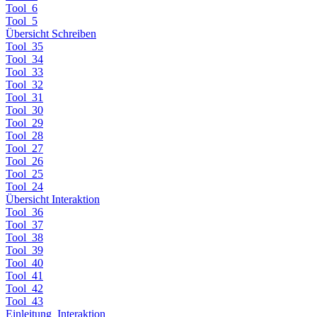
Tool_6
Tool_5
Übersicht Schreiben
Tool_35
Tool_34
Tool_33
Tool_32
Tool_31
Tool_30
Tool_29
Tool_28
Tool_27
Tool_26
Tool_25
Tool_24
Übersicht Interaktion
Tool_36
Tool_37
Tool_38
Tool_39
Tool_40
Tool_41
Tool_42
Tool_43
Einleitung_Interaktion