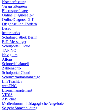
Notenerfassung
Veranstaltungen
Elternsprechtage
Online Diagnose 2-4
OnlineDiagnose 5-11
Diagnose und Fördern
Leseo
bettermarks
Schulmediathek Berlin
BiD Messenger
Schulportal Cloud
TAFINO
Navigium
Alfons
Schroedel aktuell
Zahlenzorro
Schulportal Cloud
Schulversäumnisanzeige
LifeTeachUs
webENC
Lizenzmanagement
VIDIS
AIS.chat
Medienforum - Pädagogische Angebote
So geht Sprachbildung