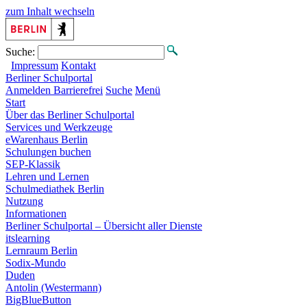
zum Inhalt wechseln
Suche:
Impressum
Kontakt
Berliner
Schulportal
Anmelden
Barrierefrei
Suche
Menü
Start
Über das Berliner Schulportal
Services und Werkzeuge
eWarenhaus Berlin
Schulungen buchen
SEP-Klassik
Lehren und Lernen
Schulmediathek Berlin
Nutzung
Informationen
Berliner Schulportal – Übersicht aller Dienste
itslearning
Lernraum Berlin
Sodix-Mundo
Duden
Antolin (Westermann)
BigBlueButton