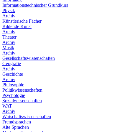
Informationstechnischer Grundkurs
Physik
Archiv
Künstlerische Fächer
Bildende Kunst
Archiv
Theater
Archiv
Musik
Archiv
Gesellschaftswissenschaften
Geografie
Archiv
Geschichte
Archiv
Philosophie
Politikwissenschaften
Psychologie
Sozialwissenschaften
WAT
Archiv
Wirtschaftswissenschaften
Fremdsprachen
Alte Sprachen