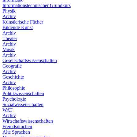
Informationstechnischer Grundkurs
Physik
Archiv
Künstlerische Fächer
Bildende Kunst
Archiv
Theater
Archiv
Musik
Archiv
Gesellschaftswissenschaften
Geografie
Archiv
Geschichte
Archiv
Philosophie
Politikwissenschaften
Psychologie
Sozialwissenschaften
WAT
Archiv
Wirtschaftswissenschaften
Fremdsprachen
Alte Sprachen