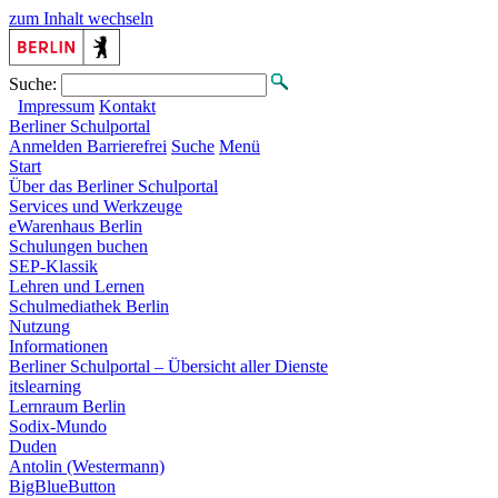
zum Inhalt wechseln
Suche:
Impressum
Kontakt
Berliner
Schulportal
Anmelden
Barrierefrei
Suche
Menü
Start
Über das Berliner Schulportal
Services und Werkzeuge
eWarenhaus Berlin
Schulungen buchen
SEP-Klassik
Lehren und Lernen
Schulmediathek Berlin
Nutzung
Informationen
Berliner Schulportal – Übersicht aller Dienste
itslearning
Lernraum Berlin
Sodix-Mundo
Duden
Antolin (Westermann)
BigBlueButton