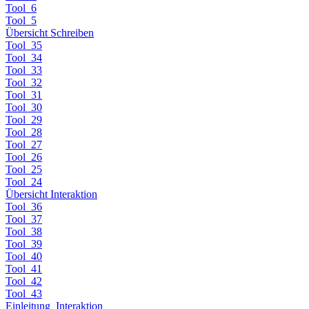
Tool_6
Tool_5
Übersicht Schreiben
Tool_35
Tool_34
Tool_33
Tool_32
Tool_31
Tool_30
Tool_29
Tool_28
Tool_27
Tool_26
Tool_25
Tool_24
Übersicht Interaktion
Tool_36
Tool_37
Tool_38
Tool_39
Tool_40
Tool_41
Tool_42
Tool_43
Einleitung_Interaktion