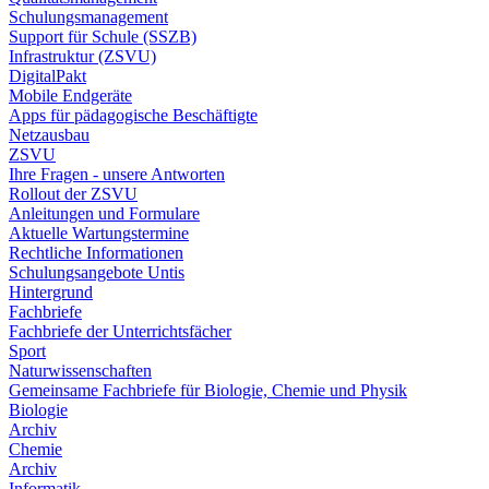
Schulungsmanagement
Support für Schule (SSZB)
Infrastruktur (ZSVU)
DigitalPakt
Mobile Endgeräte
Apps für pädagogische Beschäftigte
Netzausbau
ZSVU
Ihre Fragen - unsere Antworten
Rollout der ZSVU
Anleitungen und Formulare
Aktuelle Wartungstermine
Rechtliche Informationen
Schulungsangebote Untis
Hintergrund
Fachbriefe
Fachbriefe der Unterrichtsfächer
Sport
Naturwissenschaften
Gemeinsame Fachbriefe für Biologie, Chemie und Physik
Biologie
Archiv
Chemie
Archiv
Informatik