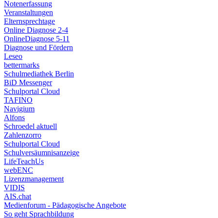
Notenerfassung
Veranstaltungen
Elternsprechtage
Online Diagnose 2-4
OnlineDiagnose 5-11
Diagnose und Fördern
Leseo
bettermarks
Schulmediathek Berlin
BiD Messenger
Schulportal Cloud
TAFINO
Navigium
Alfons
Schroedel aktuell
Zahlenzorro
Schulportal Cloud
Schulversäumnisanzeige
LifeTeachUs
webENC
Lizenzmanagement
VIDIS
AIS.chat
Medienforum - Pädagogische Angebote
So geht Sprachbildung